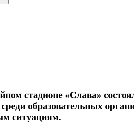
ийном стадионе «Слава» состо
 среди образовательных орган
ым ситуациям.