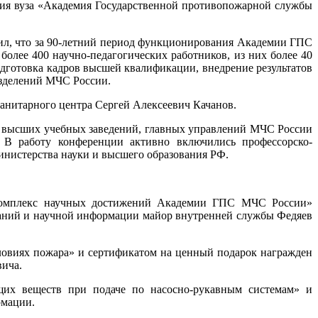
ания вуза «Академия Государственной противопожарной службы
ил, что за 90-летний период функционирования Академии ГПС
лее 400 научно-педагогических работников, из них более 40
дготовка кадров высшей квалификации, внедрение результатов
азделений МЧС России.
анитарного центра Сергей Алексеевич Качанов.
в, высших учебных заведений, главных управлений МЧС России
. В работу конференции активно включились профессорско-
инистерства науки и высшего образования РФ.
комплекс научных достижений Академии ГПС МЧС России»
ований и научной информации майор внутренней службы Федяев
словиях пожара» и сертификатом на ценный подарок награжден
вича.
щих веществ при подаче по насосно-рукавным системам» и
рмации.