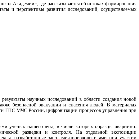
школ Академии», где рассказывается об истоках формирования
таты и перспективы развития исследований, осуществляемых
результаты научных исследований в области создания новой
акже безопасной эвакуации и спасения людей. В материалах
ти ГПС МЧС России, цифровизации процессов управления при
ами ученых нашего вуза, в числе которых образцы аварийно-
мической разведки и контроля. На отдельной экспозиции
ексы, разработанные заводами-производителями при участии