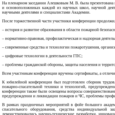
На пленарном заседании Алешковым М. В. была презентована 
и основоположниках каждой из научных школ, научной деят
научными деятелями и специалистами Академии.
После торжественной части участники конференции продолжил
– история и развитие образования в области пожарной безопас
– нормативно-правовая, профилактическая и надзорная деятель
– современные средства и технологии пожаротушения, органи
– цифровые технологии в деятельности ГПС;
– проблемы гражданской обороны, защиты населения и террит
Всем участникам конференции вручены сертификаты, а отлич
К юбилейной конференции был подготовлен сборник трудов,
пожарно-спасательной техники и технологий, предупрежден
конференции также были освещены вопросы совершенствован
предупреждении и ликвидации пожаров и ЧС, проблемы профил
В рамках праздничных мероприятий в фойе большого академи
спасательного оборудования, средства индивидуальной 
демонстрировались научно-технические разработки, иннова