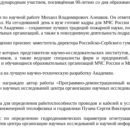
еждународным участием, посвящённая 90-летию со дня образов
ии по научной работе Михаил Владимирович Алешков. Он отмет
 На сегодняшний день в вузе готовят кадры для МЧС России бо
дач Академии – сохранение лучших традиций пожарной науки, по
ельных организаций, а также в повседневную деятельность подр
ении произнес заместитель директора Российско-Сербского гум
ле которых представители научно-исследовательских институто
тчиков, а также ведущие специалисты фирм и предприятий
ки и обучающиеся образовательных организаций МЧС России и М
а на лучшую научно-техническую разработку Академии.
к
награжден автор работы «Программно-демонстрационный 
ции научных исследований центра организации научных исслед
а для определения работоспособности проводов и кабелей в у
 инженерной теплофизики и гидравлики Пузача Сергея Викторо
с по определению гидродинамических параметров огнетуша
тив центра организации научных исследований и научной инфо