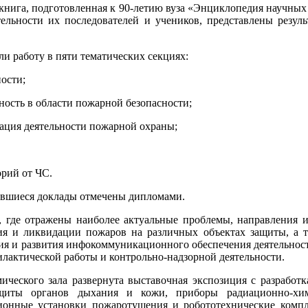
книга, подготовленная к 90-летию вуза «Энциклопедия научных 
ельности их последователей и учеников, представлены резуль
и работу в пяти тематических секциях:
ности;
ность в области пожарной безопасности;
зация деятельности пожарной охраны;
орий от ЧС.
ившиеся доклады отмечены дипломами.
 где отражены наиболее актуальные проблемы, направления и 
ия и ликвидации пожаров на различных объектах защиты, а т
ия и развития инфокоммуникационного обеспечения деятельнос
актической работы и контрольно-надзорной деятельности.
ческого зала развернута выставочная экспозиция с разработк
защиты органов дыхания и кожи, приборы радиационно-хи
ционные установки пожаротушения и робототехнические компл