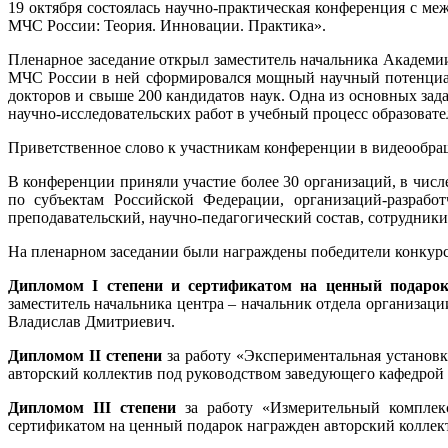
19 октября состоялась научно-практическая конференция с м
МЧС России: Теория. Инновации. Практика».
Пленарное заседание открыл заместитель начальника Академ
МЧС России в ней сформировался мощный научный потенциал.
докторов и свыше 200 кандидатов наук. Одна из основных за
научно-исследовательских работ в учебный процесс образоват
Приветственное слово к участникам конференции в видеообращ
В конференции приняли участие более 30 организаций, в чис
по субъектам Российской Федерации, организаций-разрабо
преподавательский, научно-педагогический состав, сотрудни
На пленарном заседании были награждены победители конкурс
Дипломом I степени и сертификатом на ценный подаро
заместитель начальника центра – начальник отдела организа
Владислав Дмитриевич.
Дипломом II степени
за работу «Экспериментальная установк
авторский коллектив под руководством заведующего кафедрой
Дипломом III степени
за работу «Измерительный комплек
сертификатом на ценный подарок награжден авторский коллек