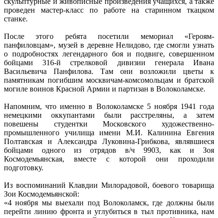
скульптурные и живописные произведения учащихся, а также
проведен мастер-класс по работе на старинном ткацком
станке.
После этого ребята посетили мемориал «Героям-
панфиловцам», музей в деревне Нелидово, где смогли узнать
о подробностях легендарного боя и подвиге, совершенном
бойцами 316-й стрелковой дивизии генерала Ивана
Васильевича Панфилова. Там они возложили цветы к
памятникам погибшим москвичам-комсомольцам и братской
могиле воинов Красной Армии и партизан в Волоколамске.
Напомним, что именно в Волоколамске 5 ноября 1941 года
немецкими оккупантами были расстреляны, а затем
повешены студентки Московского художественно-
промышленного училища имени М.И. Калинина Евгения
Полтавская и Александра Луковина-Грибкова, являвшиеся
бойцами одного из отрядов в/ч 9903, как и Зоя
Космодемьянская, вместе с которой они проходили
подготовку.
Из воспоминаний Клавдии Милорадовой, боевого товарища
Зои Космодемьянской:
«4 ноября мы выехали под Волоколамск, где должны были
перейти линию фронта и углубиться в тыл противника, нам