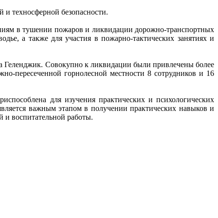
й и техносферной безопасности.
ениям в тушении пожаров и ликвидации дорожно-транспортных
дье, а также для участия в пожарно-тактических занятиях и
да Геленджик. Совокупно к ликвидации были привлечены более
жно-пересеченной горнолесной местности 8 сотрудников и 16
риспособлена для изучения практических и психологических
 является важным этапом в получении практических навыков и
й и воспитательной работы.