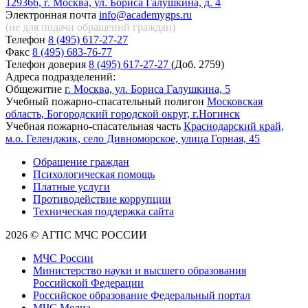
129366, г. Москва, ул. Бориса Галушкина, д. 4
Электронная почта
info@academygps.ru
(не для подачи обращений
граждан)
Телефон
8 (495) 617-27-27
Факс
8 (495) 683-76-77
Телефон доверия
8 (495) 617-27-27
(Доб. 2759)
Адреса подразделений:
Общежитие
г. Москва, ул. Бориса Галушкина, 5
Учебный пожарно-спасательный полигон
Московская
область, Богородский городской округ, г.Ногинск
Учебная пожарно-спасательная часть
Краснодарский край,
м.о. Геленджик, село Дивноморское, улица Горная, 45
Обращение граждан
Психологическая помощь
Платные услуги
Противодействие коррупции
Техническая поддержка сайта
2026 © АГПС МЧС РОССИИ
МЧС России
Министерство науки и высшего образования
Российской Федерации
Российское образование Федеральный портал
МЧС Медиа