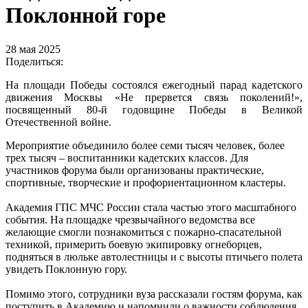
Поклонной горе
28 мая 2025
Поделиться:
На площади Победы состоялся ежегодный парад кадетского
движения Москвы «Не прервется связь поколений!»,
посвященный 80-й годовщине Победы в Великой
Отечественной войне.
Мероприятие объединило более семи тысяч человек, более
трех тысяч – воспитанники кадетских классов. Для
участников форума были организованы практические,
спортивные, творческие и профориентационном кластеры.
Академия ГПС МЧС России стала частью этого масштабного
события. На площадке чрезвычайного ведомства все
желающие смогли познакомиться с пожарно-спасательной
техникой, примерить боевую экипировку огнеборцев,
подняться в люльке автолестницы и с высоты птичьего полета
увидеть Поклонную гору.
Помимо этого, сотрудники вуза рассказали гостям форума, как
поступить в Академию и напомнили о важности соблюдения