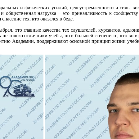
оральных и физических усилий, целеустремленности и силы во
я и общественная нагрузка – это принадлежность к сообществ
спасение тех, кто оказался в беде.
 выбрал, это главные качества тех слушателей, курсантов, адъю
е только отличники учебы, но в большей степени те, кто во в
витию Академии, поддерживают основной принцип жизни учебног