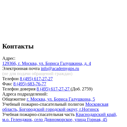
Контакты
Адрес:
129366, г. Москва, ул. Бориса Галушкина, д. 4
Электронная почта
info@academygps.ru
(не для подачи обращений
граждан)
Телефон
8 (495) 617-27-27
Факс
8 (495) 683-76-77
Телефон доверия
8 (495) 617-27-27
(Доб. 2759)
Адреса подразделений:
Общежитие
г. Москва, ул. Бориса Галушкина, 5
Учебный пожарно-спасательный полигон
Московская
область, Богородский городской округ, г.Ногинск
Учебная пожарно-спасательная часть
Краснодарский край,
м.о. Геленджик, село Дивноморское, улица Горная, 45