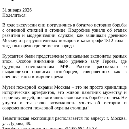
31 января 2026
Поделиться:
В ходе экскурсии они погрузились в богатую историю борьбы
с огненной стихией в столице. Подробнее узнали об этапах
развития и модернизации службы, как защищали древнюю
Москву от разрушительных пожаров и катастрофе 1812 года –
тогда выгорело три четверти города.
Курсантам были представлены уникальные экспонаты разных
эпох. Особое внимание было уделено залу Героев, где
будущим специалистам МЧС России рассказали о
выдающихся подвигах огнеборцев, совершенных как в
военное, так и в мирное время.
Музей пожарной охраны Москвы – это не просто хранилище
исторических артефактов, это живой памятник мужеству и
героизму людей, посвятивших свою жизнь борьбе с огнем. Не
упусти и ты свою возможность узнать об истории и
современности пожарной охраны столицы! ️
Тематическая экспозиция располагается по адресу: г. Москва,
ул. Дурова, 49.
Телефон для записи и справок: 8(495) 684-45-38.