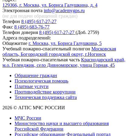
129366, г. Москва, ул. Бориса Галушкина, д. 4
Электронная почта
info@academygps.ru
(не для подачи обращений
граждан)
Телефон
8 (495) 617-27-27
Факс
8 (495) 683-76-77
Телефон доверия
8 (495) 617-27-27
(Доб. 2759)
Адреса подразделений:
Общежитие
г. Москва, ул. Бориса Галушкина, 5
Учебный пожарно-спасательный полигон
Московская
область, Богородский городской округ, г.Ногинск
Учебная пожарно-спасательная часть
Краснодарский край,
м.о. Геленджик, село Дивноморское, улица Горная, 45
Обращение граждан
Психологическая помощь
Платные услуги
Противодействие коррупции
Техническая поддержка сайта
2026 © АГПС МЧС РОССИИ
МЧС России
Министерство науки и высшего образования
Российской Федерации
Российское образование Федеральный портал