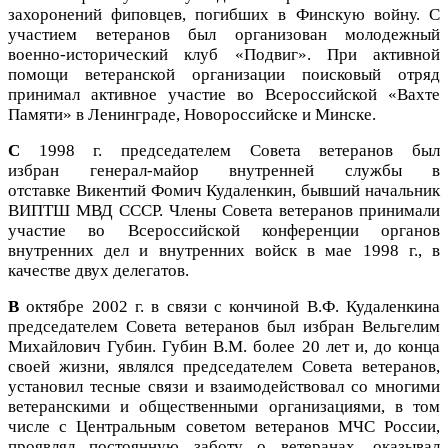
захоронений фиповцев, погибших в Финскую войну.
С
участием ветеранов был организован молодежный
военно-исторический клуб «Подвиг».
При активной
помощи ветеранской организации поисковый отряд
принимал активное участие во Всероссийской «Вахте
Памяти» в Ленинграде, Новороссийске и Минске.
С
1998 г. председателем Совета ветеранов был
избран
генерал-майор внутренней службы в
отставке
Викентий Фомич Кудаленкин,
бывший начальник
ВИПТШ МВД СССР. Члены Совета ветеранов принимали
участие во Всероссийской конференции органов
внутренних дел и внутренних войск в мае 1998 г., в
качестве двух делегатов.
В
октябре 2002 г. в связи с кончиной В.Ф. Кудаленкина
председателем Совета ветеранов был избран Вельгелим
Михайлович Губин.
Губин В.М. более 20 лет и, до конца
своей жизни, являлся председателем Совета ветеранов,
установил тесные связи и взаимодействовал со многими
ветеранскими и общественными организациями, в том
числе с Центральным советом ветеранов МЧС России,
проявлял постоянную заботу о ветеранах, оказывал