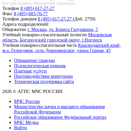
(не для подачи обращений
граждан)
Телефон
8 (495) 617-27-27
Факс
8 (495) 683-76-77
Телефон доверия
8 (495) 617-27-27
(Доб. 2759)
Адреса подразделений:
Общежитие
г. Москва, ул. Бориса Галушкина, 5
Учебный пожарно-спасательный полигон
Московская
область, Богородский городской округ, г.Ногинск
Учебная пожарно-спасательная часть
Краснодарский край,
м.о. Геленджик, село Дивноморское, улица Горная, 45
Обращение граждан
Психологическая помощь
Платные услуги
Противодействие коррупции
Техническая поддержка сайта
2026 © АГПС МЧС РОССИИ
МЧС России
Министерство науки и высшего образования
Российской Федерации
Российское образование Федеральный портал
МЧС Медиа
Войти