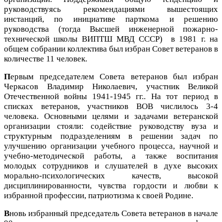
руководствуясь рекомендациями вышестоящих
инстанций, по инициативе парткома и решению
руководства (тогда Высшей инженерной пожарно-
технической школы ВИПТШ МВД СССР) в 1981 г. на
общем собрании коллектива был избран Совет ветеранов в
количестве 11 человек.
П
ервым председателем Совета ветеранов был избран
Черкасов Владимир Николаевич, участник Великой
Отечественной войны 1941-1945 гг..
На тот период в
списках ветеранов, участников ВОВ числилось 3-4
человека.
Основными целями и задачами ветеранской
организации стояли: содействие руководству вуза и
структурным подразделениям в решении задач по
улучшению организации учебного процесса, научной и
учебно-методической работы, а также воспитания
молодых сотрудников и слушателей в духе высоких
морально-психологических качеств, высокой
дисциплинированности, чувства гордости и любви к
избранной профессии, патриотизма к своей Родине.
В
новь избранный председатель Совета ветеранов в начале