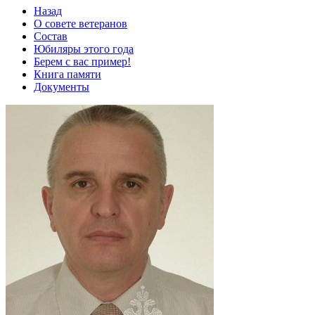
Назад
О совете ветеранов
Состав
Юбиляры этого года
Берем с вас пример!
Книга памяти
Документы