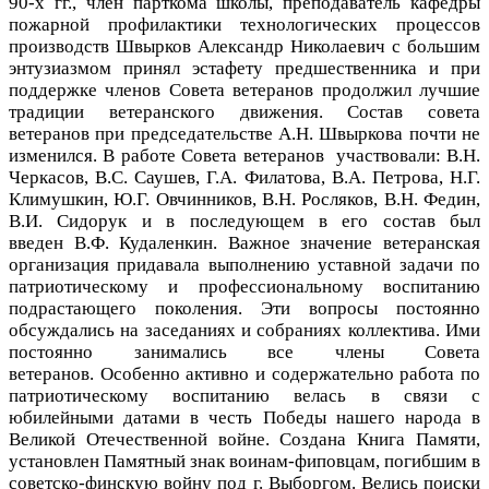
90-х гг., член парткома школы, преподаватель кафедры
пожарной профилактики технологических процессов
производств Швырков Александр Николаевич с большим
энтузиазмом принял эстафету предшественника и при
поддержке членов Совета ветеранов продолжил лучшие
традиции ветеранского движения.
Состав совета
ветеранов при председательстве А.Н. Швыркова почти не
изменился.
В работе Совета ветеранов участвовали: В.Н.
Черкасов, В.С. Саушев, Г.А. Филатова, В.А. Петрова, Н.Г.
Климушкин, Ю.Г. Овчинников, В.Н. Росляков, В.Н. Федин,
В.И. Сидорук и в последующем в его состав был
введен В.Ф. Кудаленкин.
Важное значение ветеранская
организация придавала выполнению уставной задачи по
патриотическому и профессиональному воспитанию
подрастающего поколения. Эти вопросы постоянно
обсуждались на заседаниях и собраниях коллектива. Ими
постоянно занимались все члены Совета
ветеранов.
Особенно активно и содержательно работа по
патриотическому воспитанию велась в связи с
юбилейными датами в честь Победы нашего народа в
Великой Отечественной войне.
Создана Книга Памяти,
установлен Памятный знак воинам-фиповцам, погибшим в
советско-финскую войну под г. Выборгом. Велись поиски