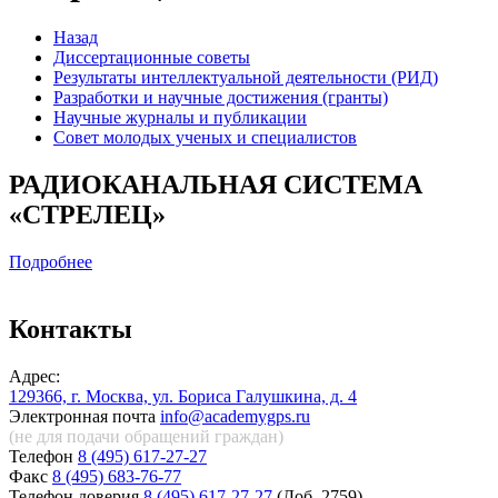
Назад
Диссертационные советы
Результаты интеллектуальной деятельности (РИД)
Разработки и научные достижения (гранты)
Научные журналы и публикации
Совет молодых ученых и специалистов
РАДИОКАНАЛЬНАЯ СИСТЕМА
«СТРЕЛЕЦ»
Подробнее
Контакты
Адрес:
129366, г. Москва, ул. Бориса Галушкина, д. 4
Электронная почта
info@academygps.ru
(не для подачи обращений
граждан)
Телефон
8 (495) 617-27-27
Факс
8 (495) 683-76-77
Телефон доверия
8 (495) 617-27-27
(Доб. 2759)