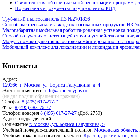
Свидетельства об официальной регистрации программ д
Нормативные документы по управлению РИД
Трубчатый пылеосадитель ИЗ №2701836
Способ экспресс-анализа жидких фасованных продуктов ИЗ №
Малогабаритная мобильная роботизированная установка пож
Способ получения огнетушащей струи и устройство для получ
Модуль пожаротушения на основе комбинированного газопоро
Мобильный комплекс для локализации и ликвидации чрезвыч
Контакты
Адрес:
129366, г. Москва, ул. Бориса Галушкина, д. 4
Электронная почта
info@academygps.ru
(не для подачи обращений
граждан)
Телефон
8 (495) 617-27-27
Факс
8 (495) 683-76-77
Телефон доверия
8 (495) 617-27-27
(Доб. 2759)
Адреса подразделений:
Общежитие
г. Москва, ул. Бориса Галушкина, 5
Учебный пожарно-спасательный полигон
Московская область, 
Учебная пожарно-спасательная часть
Краснодарский край, м.о.