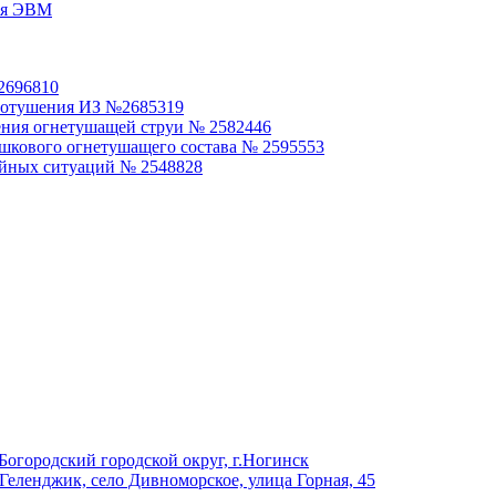
ля ЭВМ
2696810
аротушения ИЗ №2685319
ения огнетушащей струи № 2582446
шкового огнетушащего состава № 2595553
айных ситуаций № 2548828
Богородский городской округ, г.Ногинск
 Геленджик, село Дивноморское, улица Горная, 45