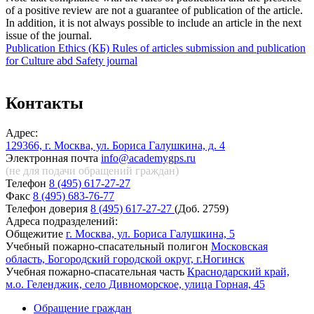
of a positive review are not a guarantee of publication of the article.
In addition, it is not always possible to include an article in the next
issue of the journal.
Publication Ethics (КБ)
Rules of articles submission and publication
for Culture abd Safety journal
Контакты
Адрес:
129366, г. Москва, ул. Бориса Галушкина, д. 4
Электронная почта
info@academygps.ru
(не для подачи обращений
граждан)
Телефон
8 (495) 617-27-27
Факс
8 (495) 683-76-77
Телефон доверия
8 (495) 617-27-27
(Доб. 2759)
Адреса подразделений:
Общежитие
г. Москва, ул. Бориса Галушкина, 5
Учебный пожарно-спасательный полигон
Московская
область, Богородский городской округ, г.Ногинск
Учебная пожарно-спасательная часть
Краснодарский край,
м.о. Геленджик, село Дивноморское, улица Горная, 45
Обращение граждан