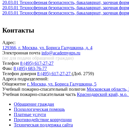
20.03.01 Техносферная безопасность, бакалавриат, заочная фор
20.03.01 Техносферная безопасность, бакалавриат, заочная фор
20.03.01 Техносферная безопасность, бакалавриат, заочная фор
Контакты
Адрес:
129366, г. Москва, ул. Бориса Галушкина, д. 4
Электронная почта
info@academygps.ru
(не для подачи обращений
граждан)
Телефон
8 (495) 617-27-27
Факс
8 (495) 683-76-77
Телефон доверия
8 (495) 617-27-27
(Доб. 2759)
Адреса подразделений:
Общежитие
г. Москва, ул. Бориса Галушкина, 5
Учебный пожарно-спасательный полигон
Московская область, 
Учебная пожарно-спасательная часть
Краснодарский край, м.о.
Обращение граждан
Психологическая помощь
Платные услуги
Противодействие коррупции
Техническая поддержка сайта