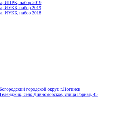
ма, ИПРК, набор 2019
ма, ИУКБ, набор 2019
ма, ИУКБ, набор 2018
Богородский городской округ, г.Ногинск
 Геленджик, село Дивноморское, улица Горная, 45