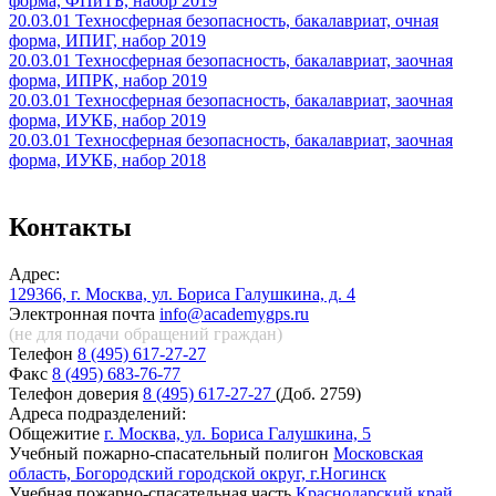
форма, ФПиТБ, набор 2019
20.03.01 Техносферная безопасность, бакалавриат, очная
форма, ИПИГ, набор 2019
20.03.01 Техносферная безопасность, бакалавриат, заочная
форма, ИПРК, набор 2019
20.03.01 Техносферная безопасность, бакалавриат, заочная
форма, ИУКБ, набор 2019
20.03.01 Техносферная безопасность, бакалавриат, заочная
форма, ИУКБ, набор 2018
Контакты
Адрес:
129366, г. Москва, ул. Бориса Галушкина, д. 4
Электронная почта
info@academygps.ru
(не для подачи обращений
граждан)
Телефон
8 (495) 617-27-27
Факс
8 (495) 683-76-77
Телефон доверия
8 (495) 617-27-27
(Доб. 2759)
Адреса подразделений:
Общежитие
г. Москва, ул. Бориса Галушкина, 5
Учебный пожарно-спасательный полигон
Московская
область, Богородский городской округ, г.Ногинск
Учебная пожарно-спасательная часть
Краснодарский край,