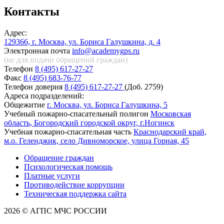
Контакты
Адрес:
129366, г. Москва, ул. Бориса Галушкина, д. 4
Электронная почта
info@academygps.ru
(не для подачи обращений
граждан)
Телефон
8 (495) 617-27-27
Факс
8 (495) 683-76-77
Телефон доверия
8 (495) 617-27-27
(Доб. 2759)
Адреса подразделений:
Общежитие
г. Москва, ул. Бориса Галушкина, 5
Учебный пожарно-спасательный полигон
Московская
область, Богородский городской округ, г.Ногинск
Учебная пожарно-спасательная часть
Краснодарский край,
м.о. Геленджик, село Дивноморское, улица Горная, 45
Обращение граждан
Психологическая помощь
Платные услуги
Противодействие коррупции
Техническая поддержка сайта
2026 © АГПС МЧС РОССИИ