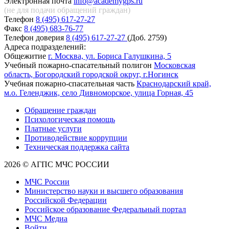
Электронная почта
info@academygps.ru
(не для подачи обращений
граждан)
Телефон
8 (495) 617-27-27
Факс
8 (495) 683-76-77
Телефон доверия
8 (495) 617-27-27
(Доб. 2759)
Адреса подразделений:
Общежитие
г. Москва, ул. Бориса Галушкина, 5
Учебный пожарно-спасательный полигон
Московская
область, Богородский городской округ, г.Ногинск
Учебная пожарно-спасательная часть
Краснодарский край,
м.о. Геленджик, село Дивноморское, улица Горная, 45
Обращение граждан
Психологическая помощь
Платные услуги
Противодействие коррупции
Техническая поддержка сайта
2026 © АГПС МЧС РОССИИ
МЧС России
Министерство науки и высшего образования
Российской Федерации
Российское образование Федеральный портал
МЧС Медиа
Войти