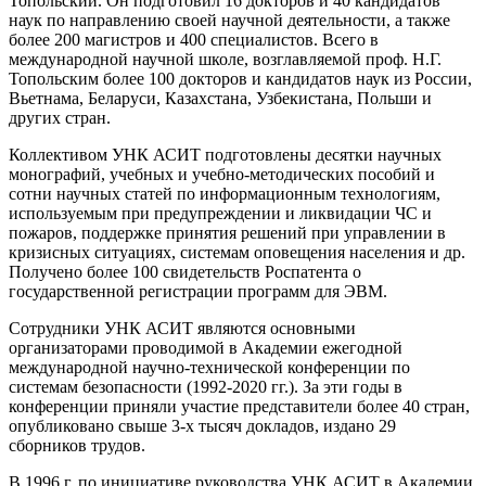
Топольский. Он подготовил 16 докторов и 40 кандидатов
наук по направлению своей научной деятельности, а также
более 200 магистров и 400 специалистов. Всего в
международной научной школе, возглавляемой проф. Н.Г.
Топольским более 100 докторов и кандидатов наук из России,
Вьетнама, Беларуси, Казахстана, Узбекистана, Польши и
других стран.
Коллективом УНК АСИТ подготовлены десятки научных
монографий, учебных и учебно-методических пособий и
сотни научных статей по информационным технологиям,
используемым при предупреждении и ликвидации ЧС и
пожаров, поддержке принятия решений при управлении в
кризисных ситуациях, системам оповещения населения и др.
Получено более 100 свидетельств Роспатента о
государственной регистрации программ для ЭВМ.
Сотрудники УНК АСИТ являются основными
организаторами проводимой в Академии ежегодной
международной научно-технической конференции по
системам безопасности (1992-2020 гг.). За эти годы в
конференции приняли участие представители более 40 стран,
опубликовано свыше 3-х тысяч докладов, издано 29
сборников трудов.
В 1996 г. по инициативе руководства УНК АСИТ в Академии