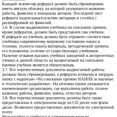
Каждый экземпляр реферата должен быть сброшюрован,
иметь мягкую обложку, на которой указывается название
работы, фамилии и инициалы авторов. Последний лист
реферата подписывается всеми авторами в столбец с
расшифровкой их фамилий .
3.6. В случае выдвижения учебника на соискание премии,
кроме рефератов, должен быть представлен сам учебник.
В реферате на учебник должно быть отражено соответствие
учебника современному мировому состоянию науки и
техники, полнота охвата материала, методический уровень
его изложения, отличие от существующих учебников.
Наличие отзывов высших учебных заведений и авторитетных
ученых в данной области на выдвигаемый на соискание
премии учебник является обязательным.
3.7. Все перечисленные документы выдвигаемой работы
должны быть сброшюрованы, а рефераты вложены в твердую
папку с надписью «На соискание премии НАНПБ за научные
и технические разработки». На обложке папки указывается
наименование организации, где выполнена работа, полное
название работы, фамилии, имена, отчества авторов.
3.8. Все перечисленные документы должны быть также
предоставлены в электронном виде на CD диске или флеш
диске. Возможно предоставление документов по электронной
почте.
Монографии и учебники в электронном виде не