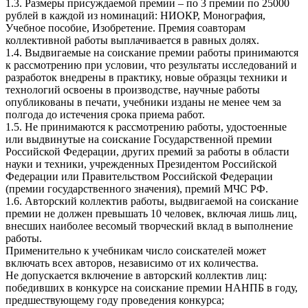
1.3. Размеры присуждаемой премии – по 3 премии по 25000
рублей в каждой из номинаций: НИОКР, Монография,
Учебное пособие, Изобретение. Премия соавторам
коллективной работы выплачивается в равных долях.
1.4. Выдвигаемые на соискание премии работы принимаются
к рассмотрению при условии, что результаты исследований и
разработок внедрены в практику, новые образцы техники и
технологий освоены в производстве, научные работы
опубликованы в печати, учебники изданы не менее чем за
полгода до истечения срока приема работ.
1.5. Не принимаются к рассмотрению работы, удостоенные
или выдвинутые на соискание Государственной премии
Российской Федерации, других премий за работы в области
науки и техники, учрежденных Президентом Российской
Федерации или Правительством Российской Федерации
(премии государственного значения), премий МЧС РФ.
1.6. Авторский коллектив работы, выдвигаемой на соискание
премии не должен превышать 10 человек, включая лишь лиц,
внесших наиболее весомый творческий вклад в выполнение
работы.
Применительно к учебникам число соискателей может
включать всех авторов, независимо от их количества.
Не допускается включение в авторский коллектив лиц:
победивших в конкурсе на соискание премии НАНПБ в году,
предшествующему году проведения конкурса;