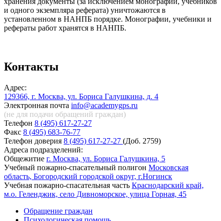
хранения документы (за исключением монографий, учебников
и одного экземпляра реферата) уничтожаются в
установленном в НАНПБ порядке. Монографии, учебники и
рефераты работ хранятся в НАНПБ.
Контакты
Адрес:
129366, г. Москва, ул. Бориса Галушкина, д. 4
Электронная почта
info@academygps.ru
(не для подачи обращений
граждан)
Телефон
8 (495) 617-27-27
Факс
8 (495) 683-76-77
Телефон доверия
8 (495) 617-27-27
(Доб. 2759)
Адреса подразделений:
Общежитие
г. Москва, ул. Бориса Галушкина, 5
Учебный пожарно-спасательный полигон
Московская
область, Богородский городской округ, г.Ногинск
Учебная пожарно-спасательная часть
Краснодарский край,
м.о. Геленджик, село Дивноморское, улица Горная, 45
Обращение граждан
Психологическая помощь