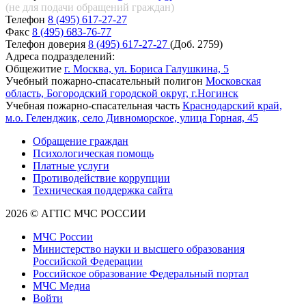
(не для подачи обращений
граждан)
Телефон
8 (495) 617-27-27
Факс
8 (495) 683-76-77
Телефон доверия
8 (495) 617-27-27
(Доб. 2759)
Адреса подразделений:
Общежитие
г. Москва, ул. Бориса Галушкина, 5
Учебный пожарно-спасательный полигон
Московская
область, Богородский городской округ, г.Ногинск
Учебная пожарно-спасательная часть
Краснодарский край,
м.о. Геленджик, село Дивноморское, улица Горная, 45
Обращение граждан
Психологическая помощь
Платные услуги
Противодействие коррупции
Техническая поддержка сайта
2026 © АГПС МЧС РОССИИ
МЧС России
Министерство науки и высшего образования
Российской Федерации
Российское образование Федеральный портал
МЧС Медиа
Войти