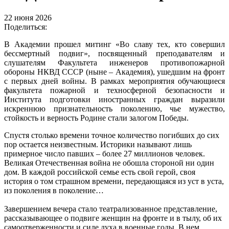
22 июня 2026
Поделиться:
В Академии прошел митинг «Во славу тех, кто совершил
бессмертный подвиг», посвященный преподавателям и
слушателям Факультета инженеров противопожарной
обороны НКВД СССР (ныне – Академия), ушедшим на фронт
с первых дней войны. В рамках мероприятия обучающиеся
факультета пожарной и техносферной безопасности и
Института подготовки иностранных граждан выразили
искреннюю признательность поколению, чье мужество,
стойкость и верность Родине стали залогом Победы.
Спустя столько времени точное количество погибших до сих
пор остается неизвестным. Историки называют лишь
примерное число павших – более 27 миллионов человек.
Великая Отечественная война не обошла стороной ни один
дом. В каждой российской семье есть свой герой, своя
история о том страшном времени, передающаяся из уст в уста,
из поколения в поколение…
Завершением вечера стало театрализованное представление,
рассказывающее о подвиге женщин на фронте и в тылу, об их
самоотверженности и силе духа в военные годы. В нем