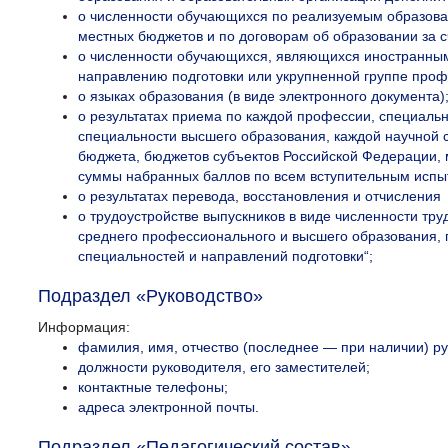
о численности обучающихся по реализуемым образова
местных бюджетов и по договорам об образовании за сч
о численности обучающихся, являющихся иностранными
направлению подготовки или укрупненной группе проф
о языках образования (в виде электронного документа)
о результатах приема по каждой профессии, специаль
специальности высшего образования, каждой научной 
бюджета, бюджетов субъектов Российской Федерации, м
суммы набранных баллов по всем вступительным исп
о результатах перевода, восстановления и отчисления
о трудоустройстве выпускников в виде численности т
среднего профессионального и высшего образования, п
специальностей и направлений подготовки“;
Подраздел «Руководство»
Информация:
фамилия, имя, отчество (последнее — при наличии) ру
должности руководителя, его заместителей;
контактные телефоны;
адреса электронной почты.
Подраздел «Педагогический состав»