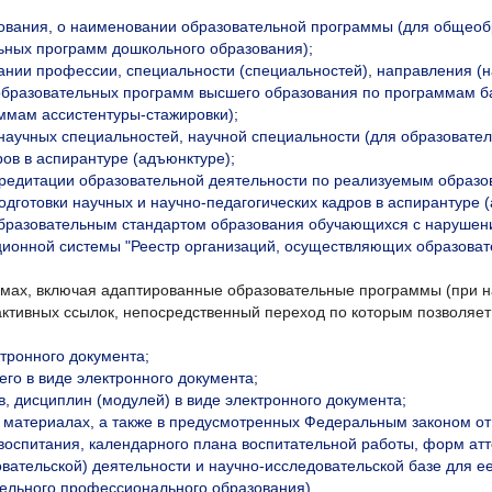
ования, о наименовании образовательной программы (для общеоб
ьных программ дошкольного образования);
ании профессии, специальности (специальностей), направления (н
 образовательных программ высшего образования по программам 
ммам ассистентуры-стажировки);
 научных специальностей, научной специальности (для образоват
ров в аспирантуре (адъюнктуре);
аккредитации образовательной деятельности по реализуемым обра
дготовки научных и научно-педагогических кадров в аспирантуре 
бразовательным стандартом образования обучающихся с нарушен
ционной системы "Реестр организаций, осуществляющих образова
ах, включая адаптированные образовательные программы (при на
активных ссылок, непосредственный переход по которым позволяе
тронного документа;
го в виде электронного документа;
, дисциплин (модулей) в виде электронного документа;
 материалах, а также в предусмотренных Федеральным законом от
оспитания, календарного плана воспитательной работы, форм атте
овательской) деятельности и научно-исследовательской базе для 
тельного профессионального образования)