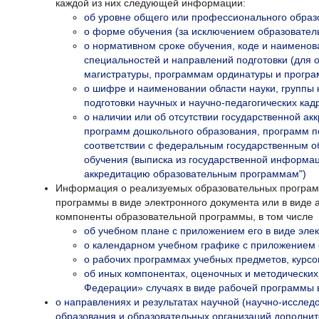
каждой из них следующей информации:
об уровне общего или профессионального образ
о форме обучения (за исключением образовател
о нормативном сроке обучения, коде и наименов
специальностей и направлений подготовки (для
магистратуры, программам ординатуры и програ
о шифре и наименовании области науки, группы
подготовки научных и научно-педагогических кад
о наличии или об отсутствии государственной 
программ дошкольного образования, программ по
соответствии с федеральным государственным о
обучения (выписка из государственной информа
аккредитацию образовательным программам")
Информация о реализуемых образовательных программ
программы в виде электронного документа или в виде 
компоненты образовательной программы, в том числе
об учебном плане с приложением его в виде элек
о календарном учебном графике с приложением е
о рабочих программах учебных предметов, курсов
об иных компонентах, оценочных и методических
Федерации» случаях в виде рабочей программы в
о направлениях и результатах научной (научно-исслед
образования и образовательных организаций дополни