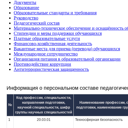
Документы
Образование
Образовательные стандарты и требования
Руководство
Педагогический состав
Материально-техническое обеспечение и оснащённость об
Стипендии и меры поддержки обучающихся
Платные образовательные услуги
Финансово-хозяйственная деятельность
Вакантные места для приема (перевода) обучающихся
Международное сотрудничество
Организация питания в образовательной организации
Противодействие коррупции
Антитеррористическая защищенность
Информация о персональном составе педагогиче
Код профессии, специальности,
направления подготовки,
Наименование профессии, с
№
научной специальности, шифр
подготовки, наименование гр
группы научных специальностей
1
20.03.01
Техносферная безопасность