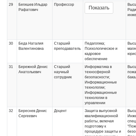
29
Бегишев Ильдар
Профессор
Выс
Показать
Рафатович
Ради
инже
30
Беда Наталия
Старший
Педагогика;
Выс
Валентиновна
преподаватель
Психологическое и
маги
кадровое
юрис
обеспечение
31
Бережной Денис
Старший
Информатика в
Выс
Анатольевич
научный
техносферной
пожа
сотрудник
безопасности;
бака
Информационные
технологии;
Информационные
технологии в
управлении
32
Береснев Денис
Доцент
Защита выпускной
Выс
Сергеевич
квалификационной
Инже
работы, включая
спец
подготовку к
"Пож
процедуре защиты и
безо