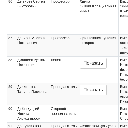
86
Дегтярев Сергей
Профессор
Химия;
Выс
Викторович
Общая и специальная
"Хим
химия
и би
маги
87
Денисов Алексей
Профессор
Организация тушения
Выс
Николаевич
пожаров
авто
теле
инже
88
Джангиев Рустам
Доцент
Выс
Показать
Назарович
Инже
безо
Инже
безо
89
Диалектова
Преподаватель
Выс
Показать
Татьяна Павловна
Инже
окру
Инже
90
Добродицкий
Старший
Выс
Никита
преподаватель
Пожа
Александрович
Спец
91
Донгузов Яков
Преподаватель
Физическая культура и
Выс