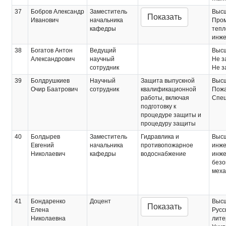
37
Бобров Александр
Заместитель
Выс
Показать
Иванович
начальника
Про
кафедры
тепл
инж
38
Богатов Антон
Ведущий
Выс
Александрович
научный
Не з
сотрудник
Не з
39
Болдрушкиев
Научный
Защита выпускной
Выс
Очир Баатрович
сотрудник
квалификационной
Пожа
работы, включая
Спец
подготовку к
процедуре защиты и
процедуру защиты
40
Болдырев
Заместитель
Гидравлика и
Выс
Евгений
начальника
противопожарное
инж
Николаевич
кафедры
водоснабжение
инже
безо
меха
41
Бондаренко
Доцент
Выс
Показать
Елена
Русс
Николаевна
лите