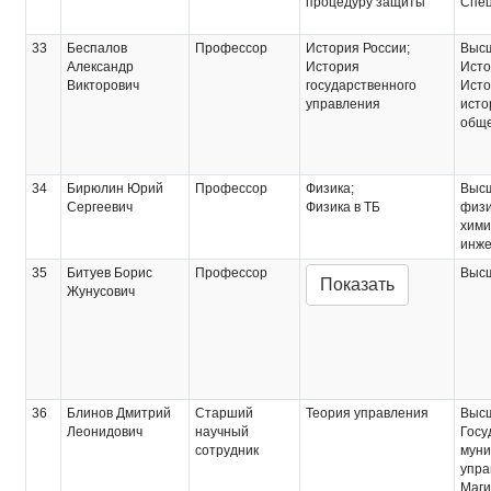
процедуру защиты
Спец
33
Беспалов
Профессор
История России;
Выс
Александр
История
Исто
Викторович
государственного
Исто
управления
исто
обще
34
Бирюлин Юрий
Профессор
Физика;
Выс
Сергеевич
Физика в ТБ
физи
хими
инже
35
Битуев Борис
Профессор
Выс
Показать
Жунусович
36
Блинов Дмитрий
Старший
Теория управления
Выс
Леонидович
научный
Госу
сотрудник
муни
упра
Маги