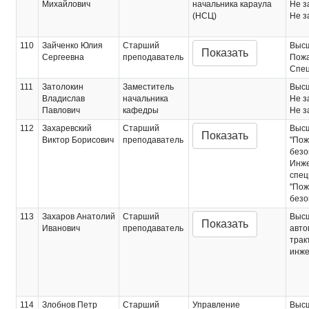
Михайлович
начальника караула
Не з
(НСЦ)
Не з
110
Зайченко Юлия
Старший
Выс
Показать
Сергеевна
преподаватель
Пожа
Спец
111
Затолокин
Заместитель
Выс
Владислав
начальника
Не з
Павлович
кафедры
Не з
112
Захаревский
Старший
Выс
Показать
Виктор Борисович
преподаватель
"Пож
безо
Инже
спец
"Пож
безо
113
Захаров Анатолий
Старший
Выс
Показать
Иванович
преподаватель
авто
трак
инже
114
Злобнов Петр
Старший
Управление
Выс