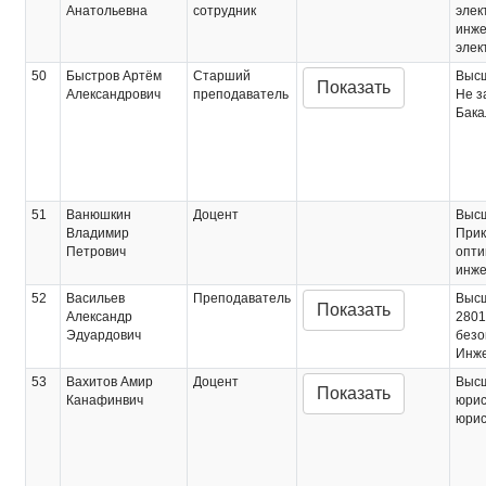
Анатольевна
сотрудник
элек
инже
элек
50
Быстров Артём
Старший
Выс
Показать
Александрович
преподаватель
Не з
Бака
51
Ванюшкин
Доцент
Выс
Владимир
Прик
Петрович
опти
инже
52
Васильев
Преподаватель
Выс
Показать
Александр
2801
Эдуардович
безо
Инж
53
Вахитов Амир
Доцент
Выс
Показать
Канафинвич
юрис
юрис