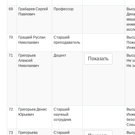
69
Грабарев Сергей
Профессор
Выс
Павлович
Дина
маш
инже
иссл
70
Грацкий Руслан
Старший
Выс
Николаевич
преподаватель
Пожа
Инж
71
Григорьев
Доцент
Выс
Показать
Алексей
Не з
Николаевич
Не з
72
Григорьев Денис
Старший
Выс
Юрьевич
научный
Инже
сотрудник
безо
Спец
73
Григорьева
Старший
Выс