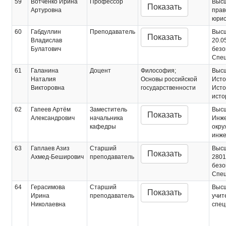
59
Вотченко Ирина
Профессор
Выс
Показать
Артуровна
прав
юрис
60
Габдуллин
Преподаватель
Выс
Показать
Владислав
20.0
Булатович
безо
Спец
61
Галанина
Доцент
Философия;
Выс
Наталия
Основы российской
Исто
Викторовна
государственности
Исто
исто
62
Гапеев Артём
Заместитель
Выс
Показать
Александрович
начальника
Инже
кафедры
окру
инже
63
Гаплаев Азиз
Старший
Выс
Показать
Ахмед-Беширович
преподаватель
2801
безо
Спец
64
Герасимова
Старший
Выс
Показать
Ирина
преподаватель
учит
Николаевна
спец