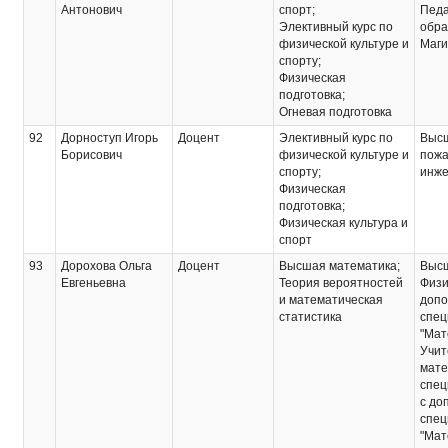
Антонович
спорт;
Педа
Элективный курс по
обра
физической культуре и
Маги
спорту;
Физическая
подготовка;
Огневая подготовка
92
Дорноступ Игорь
Доцент
Элективный курс по
Выс
Борисович
физической культуре и
пожа
спорту;
инж
Физическая
подготовка;
Физическая культура и
спорт
93
Дорохова Ольга
Доцент
Высшая математика;
Выс
Евгеньевна
Теория вероятностей
Физи
и математическая
допо
статистика
спец
"Мат
Учит
мате
спец
с до
спец
"Мат