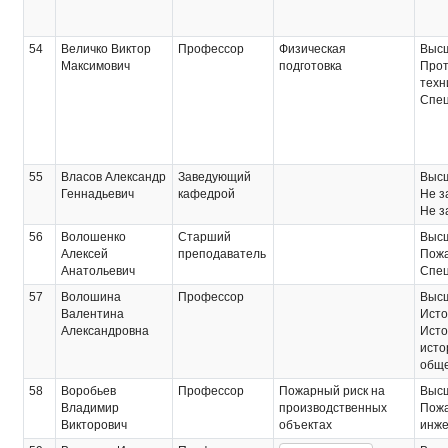
54
Величко Виктор
Профессор
Физическая
Выс
Максимович
подготовка
Прот
техн
Спец
55
Власов Александр
Заведующий
Выс
Геннадьевич
кафедрой
Не з
Не з
56
Волошенко
Старший
Выс
Алексей
преподаватель
Пожа
Анатольевич
Спец
57
Волошина
Профессор
Выс
Валентина
Исто
Александровна
Исто
исто
обще
58
Воробьев
Профессор
Пожарный риск на
Выс
Владимир
производственных
Пожа
Викторович
объектах
инж