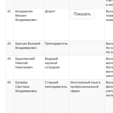
Учит
и ли
42
Бондаренко
Доцент
Выс
Показать
Михаил
пожа
Владимирович
инж
43
Бритько Валерий
Преподаватель
Выс
Владимирович
Не з
Не з
44
Брушлинский
Ведущий
Выс
Николай
научный
мате
Николаевич
сотрудник
Мате
мате
шко
45
Булаева
Старший
Иностранный язык в
Выс
Светлана
преподаватель
профессиональной
фило
Владимировна
сфере
учит
англ