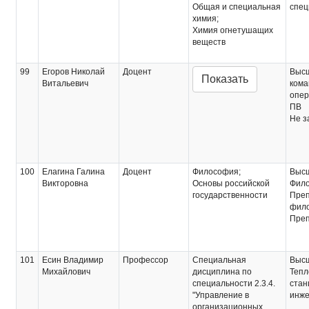
Общая и специальная
спец
химия;
Химия огнетушащих
веществ
99
Егоров Николай
Доцент
Выс
Показать
Витальевич
кома
опер
ПВ
Не з
100
Елагина Галина
Доцент
Философия;
Выс
Викторовна
Основы российской
Фило
государственности
Преп
фил
Преп
101
Есин Владимир
Профессор
Специальная
Выс
Михайлович
дисциплина по
Тепл
специальности 2.3.4.
стан
"Управление в
инже
организационных