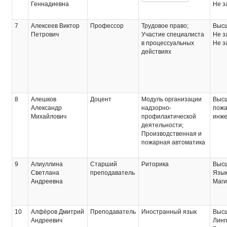
Геннадиевна
Не з
7
Алексеев Виктор
Профессор
Трудовое право;
Выс
Петрович
Участие специалиста
Не з
в процессуальных
Не з
действиях
8
Алешков
Доцент
Модуль организации
Выс
Александр
надзорно-
пожа
Михайлович
профилактической
инж
деятельности;
Производственная и
пожарная автоматика
9
Алиуллина
Старший
Риторика
Выс
Светлана
преподаватель
Язык
Андреевна
Маги
10
Алфёров Дмитрий
Преподаватель
Иностранный язык
Выс
Андреевич
Линг