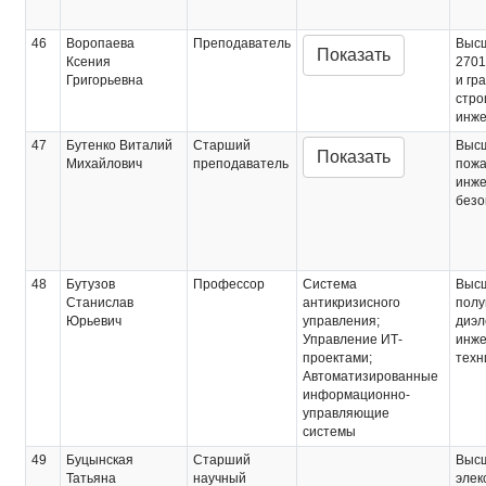
46
Воропаева
Преподаватель
Выс
Показать
Ксения
270
Григорьевна
и гр
стро
инж
47
Бутенко Виталий
Старший
Выс
Показать
Михайлович
преподаватель
пожа
инже
безо
48
Бутузов
Профессор
Система
Выс
Станислав
антикризисного
полу
Юрьевич
управления;
диэл
Управление ИТ-
инже
проектами;
техн
Автоматизированные
информационно-
управляющие
системы
49
Буцынская
Старший
Выс
Татьяна
научный
элек