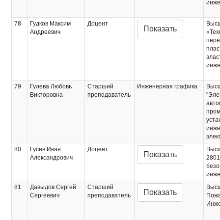
инже
78
Гудков Максим
Доцент
Выс
Показать
Андреевич
«Тех
пере
плас
элас
инж
79
Гулева Любовь
Старший
Инженерная графика
Выс
Викторовна
преподаватель
"Эле
авто
про
уста
инже
элек
80
Гусев Иван
Доцент
Выс
Показать
Александрович
2801
безо
инж
81
Давыдов Сергей
Старший
Выс
Показать
Сергеевич
преподаватель
Пожа
Инж