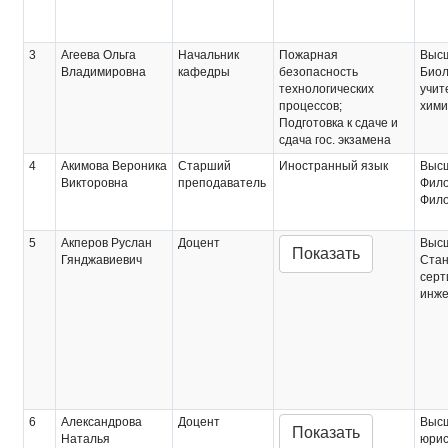
3
Агеева Ольга
Начальник
Пожарная
Выс
Владимировна
кафедры
безопасность
Биол
технологических
учит
процессов;
хими
Подготовка к сдаче и
сдача гос. экзамена
4
Акимова Вероника
Старший
Иностранный язык
Выс
Викторовна
преподаватель
Фило
Фило
5
Акперов Руслан
Доцент
Выс
Показать
Гянджавиевич
Стан
серт
инж
6
Александрова
Доцент
Выс
Показать
Наталья
юрис