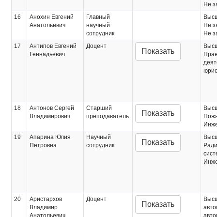
Не з
16
Анохин Евгений
Главный
Выс
Анатольевич
научный
Не з
сотрудник
Не з
17
Антипов Евгений
Доцент
Выс
Показать
Геннадьевич
Прав
деят
юрис
18
Антонов Сергей
Старший
Выс
Показать
Владимирович
преподаватель
Пожа
Инж
19
Апарина Юлия
Научный
Выс
Показать
Петровна
сотрудник
Ради
сист
Инж
20
Аристархов
Доцент
Выс
Показать
Владимир
авто
Анатольевич
авто