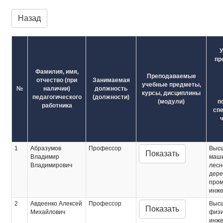
Назад
У
пр
Фамилия, имя,
Преподаваемые
отчество (при
Занимаемая
учебные предметы,
№
наличии)
должность
курсы, дисциплины
педагогического
(должности)
(модули)
п
работника
спе
ч
1
Абразумов
Профессор
Выс
Показать
Владимир
маши
Владимирович
лесн
дер
про
инже
2
Авдеенко Алексей
Профессор
Выс
Показать
Михайлович
физи
инже