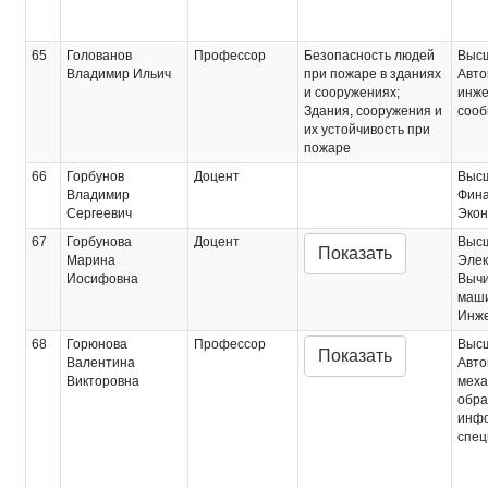
65
Голованов
Профессор
Безопасность людей
Выс
Владимир Ильич
при пожаре в зданиях
Авто
и сооружениях;
инже
Здания, сооружения и
соо
их устойчивость при
пожаре
66
Горбунов
Доцент
Выс
Владимир
Фина
Сергеевич
Экон
67
Горбунова
Доцент
Выс
Показать
Марина
Эле
Иосифовна
Выч
маш
Инже
68
Горюнова
Профессор
Выс
Показать
Валентина
Авто
Викторовна
меха
обра
инф
спец