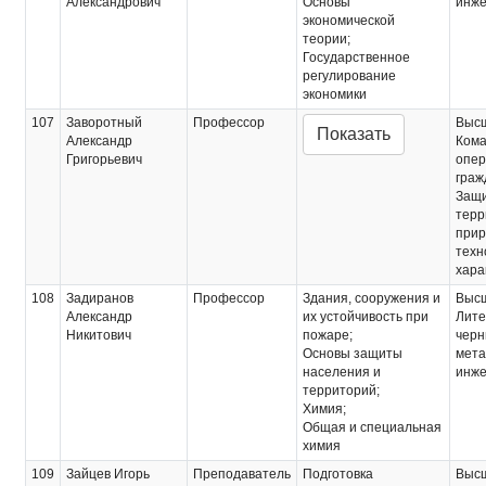
Александрович
Основы
инж
экономической
теории;
Государственное
регулирование
экономики
107
Заворотный
Профессор
Выс
Показать
Александр
Кома
Григорьевич
опер
граж
Защи
терр
прир
техн
хара
108
Задиранов
Профессор
Здания, сооружения и
Выс
Александр
их устойчивость при
Лите
Никитович
пожаре;
черн
Основы защиты
мета
населения и
инже
территорий;
Химия;
Общая и специальная
химия
109
Зайцев Игорь
Преподаватель
Подготовка
Выс