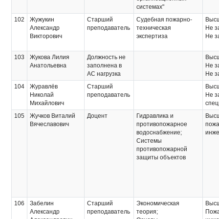
системах"
102
Жужукин
Старший
Судебная пожарно-
Выс
Александр
преподаватель
техническая
Не з
Викторович
экспертиза
Не з
103
Жукова Лилия
Должность не
Выс
Анатольевна
заполнена в
Не з
АС нагрузка
Не з
104
Журавлёв
Старший
Выс
Николай
преподаватель
Не з
Михайлович
спец
105
Жучков Виталий
Доцент
Гидравлика и
Выс
Вячеславович
противопожарное
пожа
водоснабжение;
инж
Системы
противопожарной
защиты объектов
106
Забелин
Старший
Экономическая
Выс
Александр
преподаватель
теория;
Пожа