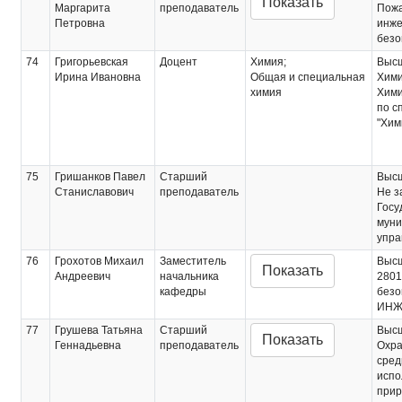
Показать
Маргарита
преподаватель
Пожа
Петровна
инже
безо
74
Григорьевская
Доцент
Химия;
Выс
Ирина Ивановна
Общая и специальная
Хим
химия
Хими
по с
"Хим
75
Гришанков Павел
Старший
Выс
Станиславович
преподаватель
Не з
Госу
муни
упра
76
Грохотов Михаил
Заместитель
Выс
Показать
Андреевич
начальника
2801
кафедры
безо
ИНЖ
77
Грушева Татьяна
Старший
Выс
Показать
Геннадьевна
преподаватель
Охра
сред
испо
прир