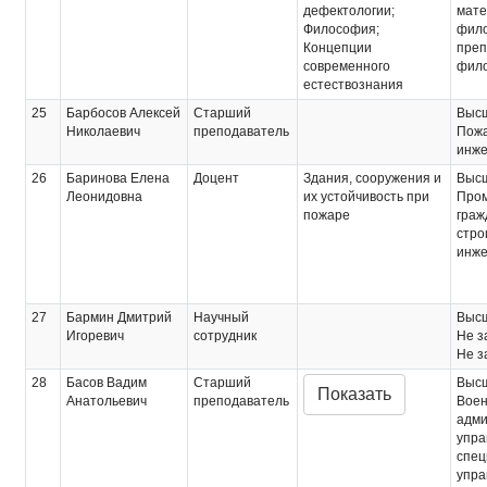
дефектологии;
мате
Философия;
фил
Концепции
преп
современного
фил
естествознания
25
Барбосов Алексей
Старший
Выс
Николаевич
преподаватель
Пожа
инж
26
Баринова Елена
Доцент
Здания, сооружения и
Выс
Леонидовна
их устойчивость при
Про
пожаре
граж
стро
инже
27
Бармин Дмитрий
Научный
Выс
Игоревич
сотрудник
Не з
Не з
28
Басов Вадим
Старший
Выс
Показать
Анатольевич
преподаватель
Воен
адми
упра
спец
упра