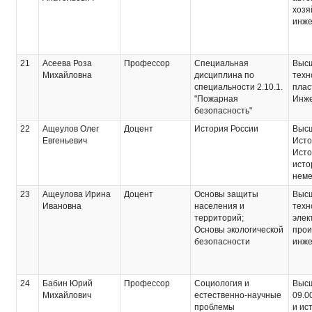
хозя
инж
21
Асеева Роза
Профессор
Специальная
Выс
Михайловна
дисциплина по
техн
специальности 2.10.1.
плас
"Пожарная
Инж
безопасность"
22
Ащеулов Олег
Доцент
История России
Выс
Евгеньевич
Исто
Исто
исто
неме
23
Ащеулова Ирина
Доцент
Основы защиты
Выс
Ивановна
населения и
техн
территорий;
элек
Основы экологической
прои
безопасности
инже
24
Бабин Юрий
Профессор
Социология и
Выс
Михайлович
естественно-научные
09.0
проблемы
и ис