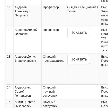
Бака
11
Андреев
Профессор
Общая и специальная
Выс
Александр
химия
Хими
Петрович
высо
веще
инже
12
Андреев Андрей
Профессор
Выс
Показать
Олегович
Про
техн
Инж
прот
техн
13
Андреев Денис
Старший
Выс
Показать
Владиславович
преподаватель
Пожа
инж
14
Андросенко
Старший
Выс
Сергей
научный
Пожа
Геннадьевич
сотрудник
инж
15
Аникин Сергей
Научный
Выс
Николаевич
сотрудник
Не з