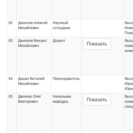
82
Данилов Алексей
Научный
Выс
Михайлович
сотрудник
Инж
Пожа
83
Данилов Михаил
Доцент
Выс
Показать
Михайлович
пожа
инж
84
Дашко Виталий
Преподаватель
Выс
Михайлович
Юри
Юри
85
Двоенко Олег
Начальник
Выс
Показать
Викторович
кафедры
пожа
спец