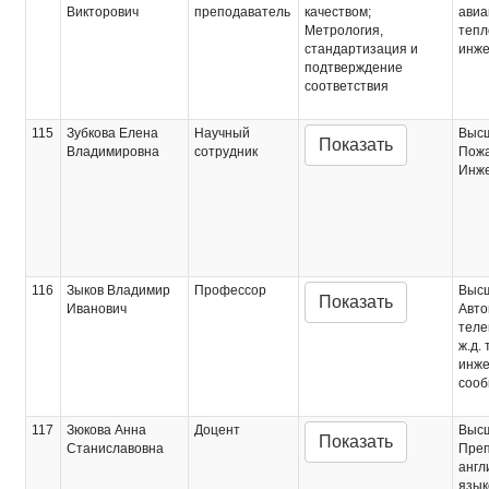
Викторович
преподаватель
качеством;
авиа
Метрология,
тепл
стандартизация и
инже
подтверждение
соответствия
115
Зубкова Елена
Научный
Выс
Показать
Владимировна
сотрудник
Пожа
Инж
116
Зыков Владимир
Профессор
Выс
Показать
Иванович
Авто
теле
ж.д.
инже
сооб
117
Зюкова Анна
Доцент
Выс
Показать
Станиславовна
Преп
англ
язык