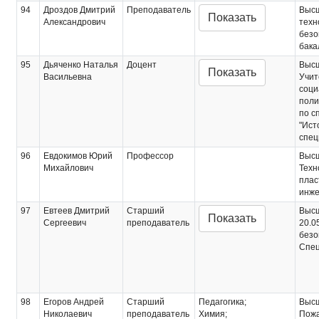
94
Дроздов Дмитрий
Преподаватель
Выс
Показать
Александрович
техн
безо
бака
95
Дьяченко Наталья
Доцент
Выс
Показать
Васильевна
Учит
соци
поли
по с
"Ист
спец
96
Евдокимов Юрий
Профессор
Выс
Михайлович
Техн
плас
инже
97
Евтеев Дмитрий
Старший
Выс
Показать
Сергеевич
преподаватель
20.0
безо
Спец
98
Егоров Андрей
Старший
Педагогика;
Выс
Николаевич
преподаватель
Химия;
Пожа