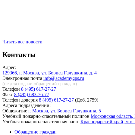
Читать все новости
Контакты
Адрес:
129366, г. Москва, ул. Бориса Галушкина, д. 4
Электронная почта
info@academygps.ru
(не для подачи обращений
граждан)
Телефон
8 (495) 617-27-27
Факс
8 (495) 683-76-77
Телефон доверия
8 (495) 617-27-27
(Доб. 2759)
Адреса подразделений:
Общежитие
г. Москва, ул. Бориса Галушкина, 5
Учебный пожарно-спасательный полигон
Московская область, 
Учебная пожарно-спасательная часть
Краснодарский край, м.о.
Обращение граждан