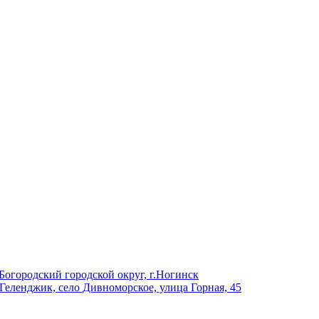
Богородский городской округ, г.Ногинск
 Геленджик, село Дивноморское, улица Горная, 45